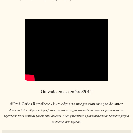
Gravado em setembro/2011
©Prof. Carlos Ramalhete - livre cópia na íntegra com menção do autor
Aviso ao leitor: Alguns artigos foram escritos em algum momento dos últimos quinze anos; as
referências neles contidas podem estar datadas, e não garantimos o funcionamento de nenhuma página
de internet nele referida.